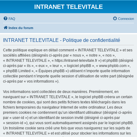
INTRANET TELEVITALE
FAQ
Connexion
Index du forum
INTRANET TELEVITALE - Politique de confidentialité
Cette politique explique en détail comment « INTRANET TELEVITALE » et ses
sociétés affiliées (désignés ci-après par « nous », « notre », « nos »,
« INTRANET TELEVITALE », « https://intranet-televitale.fr ») et phpBB (désigné
ci-après par « ils », « eux », « leur », « logiciel phpBB », « www.phpbb.com »,
« phpBB Limited », « Équipes phpBB ») utilisent n’importe quelle information
collectée pendant n’importe quelle session d’utilisation de votre part (désignée
ci-après par « vos informations »).
Vos informations sont collectées de deux manières. Premièrement, en
naviguant sur « INTRANET TELEVITALE », le logiciel phpBB créera un certain
nombre de cookies, qui sont des petits fichiers textes téléchargés dans les
fichiers temporaires du navigateur Internet de votre ordinateur. Les deux
premiers cookies ne contiennent qu’un identifiant utilisateur (désigné ci-après
par « user-id ») et un identifiant de session invité (désigné ci-après par
« session-id »), qui vous sont automatiquement assignés par le logiciel phpBB.
Un troisième cookie sera créé une fois que vous naviguerez sur les sujets de
« INTRANET TELEVITALE » et est utilisé pour stocker les informations sur les