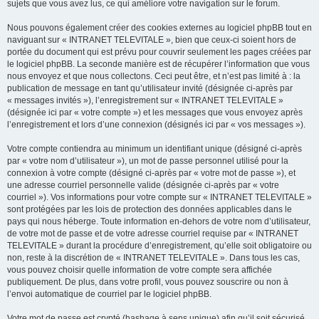
sujets que vous avez lus, ce qui améliore votre navigation sur le forum.
Nous pouvons également créer des cookies externes au logiciel phpBB tout en
naviguant sur « INTRANET TELEVITALE », bien que ceux-ci soient hors de
portée du document qui est prévu pour couvrir seulement les pages créées par
le logiciel phpBB. La seconde manière est de récupérer l’information que vous
nous envoyez et que nous collectons. Ceci peut être, et n’est pas limité à : la
publication de message en tant qu’utilisateur invité (désignée ci-après par
« messages invités »), l’enregistrement sur « INTRANET TELEVITALE »
(désignée ici par « votre compte ») et les messages que vous envoyez après
l’enregistrement et lors d’une connexion (désignés ici par « vos messages »).
Votre compte contiendra au minimum un identifiant unique (désigné ci-après
par « votre nom d’utilisateur »), un mot de passe personnel utilisé pour la
connexion à votre compte (désigné ci-après par « votre mot de passe »), et
une adresse courriel personnelle valide (désignée ci-après par « votre
courriel »). Vos informations pour votre compte sur « INTRANET TELEVITALE »
sont protégées par les lois de protection des données applicables dans le
pays qui nous héberge. Toute information en-dehors de votre nom d’utilisateur,
de votre mot de passe et de votre adresse courriel requise par « INTRANET
TELEVITALE » durant la procédure d’enregistrement, qu’elle soit obligatoire ou
non, reste à la discrétion de « INTRANET TELEVITALE ». Dans tous les cas,
vous pouvez choisir quelle information de votre compte sera affichée
publiquement. De plus, dans votre profil, vous pouvez souscrire ou non à
l’envoi automatique de courriel par le logiciel phpBB.
Votre mot de passe est crypté (hashage à sens unique) afin qu’il soit sécurisé.