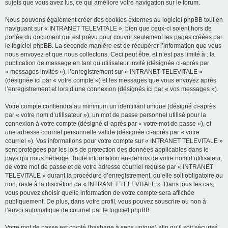
sujets que vous avez lus, ce qui améliore votre navigation sur le forum.
Nous pouvons également créer des cookies externes au logiciel phpBB tout en
naviguant sur « INTRANET TELEVITALE », bien que ceux-ci soient hors de
portée du document qui est prévu pour couvrir seulement les pages créées par
le logiciel phpBB. La seconde manière est de récupérer l’information que vous
nous envoyez et que nous collectons. Ceci peut être, et n’est pas limité à : la
publication de message en tant qu’utilisateur invité (désignée ci-après par
« messages invités »), l’enregistrement sur « INTRANET TELEVITALE »
(désignée ici par « votre compte ») et les messages que vous envoyez après
l’enregistrement et lors d’une connexion (désignés ici par « vos messages »).
Votre compte contiendra au minimum un identifiant unique (désigné ci-après
par « votre nom d’utilisateur »), un mot de passe personnel utilisé pour la
connexion à votre compte (désigné ci-après par « votre mot de passe »), et
une adresse courriel personnelle valide (désignée ci-après par « votre
courriel »). Vos informations pour votre compte sur « INTRANET TELEVITALE »
sont protégées par les lois de protection des données applicables dans le
pays qui nous héberge. Toute information en-dehors de votre nom d’utilisateur,
de votre mot de passe et de votre adresse courriel requise par « INTRANET
TELEVITALE » durant la procédure d’enregistrement, qu’elle soit obligatoire ou
non, reste à la discrétion de « INTRANET TELEVITALE ». Dans tous les cas,
vous pouvez choisir quelle information de votre compte sera affichée
publiquement. De plus, dans votre profil, vous pouvez souscrire ou non à
l’envoi automatique de courriel par le logiciel phpBB.
Votre mot de passe est crypté (hashage à sens unique) afin qu’il soit sécurisé.