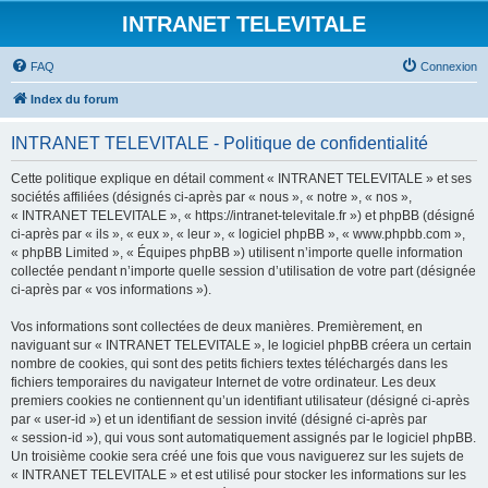
INTRANET TELEVITALE
FAQ
Connexion
Index du forum
INTRANET TELEVITALE - Politique de confidentialité
Cette politique explique en détail comment « INTRANET TELEVITALE » et ses
sociétés affiliées (désignés ci-après par « nous », « notre », « nos »,
« INTRANET TELEVITALE », « https://intranet-televitale.fr ») et phpBB (désigné
ci-après par « ils », « eux », « leur », « logiciel phpBB », « www.phpbb.com »,
« phpBB Limited », « Équipes phpBB ») utilisent n’importe quelle information
collectée pendant n’importe quelle session d’utilisation de votre part (désignée
ci-après par « vos informations »).
Vos informations sont collectées de deux manières. Premièrement, en
naviguant sur « INTRANET TELEVITALE », le logiciel phpBB créera un certain
nombre de cookies, qui sont des petits fichiers textes téléchargés dans les
fichiers temporaires du navigateur Internet de votre ordinateur. Les deux
premiers cookies ne contiennent qu’un identifiant utilisateur (désigné ci-après
par « user-id ») et un identifiant de session invité (désigné ci-après par
« session-id »), qui vous sont automatiquement assignés par le logiciel phpBB.
Un troisième cookie sera créé une fois que vous naviguerez sur les sujets de
« INTRANET TELEVITALE » et est utilisé pour stocker les informations sur les