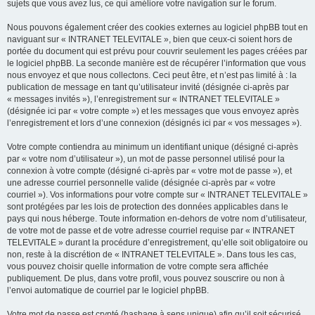
sujets que vous avez lus, ce qui améliore votre navigation sur le forum.
Nous pouvons également créer des cookies externes au logiciel phpBB tout en
naviguant sur « INTRANET TELEVITALE », bien que ceux-ci soient hors de
portée du document qui est prévu pour couvrir seulement les pages créées par
le logiciel phpBB. La seconde manière est de récupérer l’information que vous
nous envoyez et que nous collectons. Ceci peut être, et n’est pas limité à : la
publication de message en tant qu’utilisateur invité (désignée ci-après par
« messages invités »), l’enregistrement sur « INTRANET TELEVITALE »
(désignée ici par « votre compte ») et les messages que vous envoyez après
l’enregistrement et lors d’une connexion (désignés ici par « vos messages »).
Votre compte contiendra au minimum un identifiant unique (désigné ci-après
par « votre nom d’utilisateur »), un mot de passe personnel utilisé pour la
connexion à votre compte (désigné ci-après par « votre mot de passe »), et
une adresse courriel personnelle valide (désignée ci-après par « votre
courriel »). Vos informations pour votre compte sur « INTRANET TELEVITALE »
sont protégées par les lois de protection des données applicables dans le
pays qui nous héberge. Toute information en-dehors de votre nom d’utilisateur,
de votre mot de passe et de votre adresse courriel requise par « INTRANET
TELEVITALE » durant la procédure d’enregistrement, qu’elle soit obligatoire ou
non, reste à la discrétion de « INTRANET TELEVITALE ». Dans tous les cas,
vous pouvez choisir quelle information de votre compte sera affichée
publiquement. De plus, dans votre profil, vous pouvez souscrire ou non à
l’envoi automatique de courriel par le logiciel phpBB.
Votre mot de passe est crypté (hashage à sens unique) afin qu’il soit sécurisé.