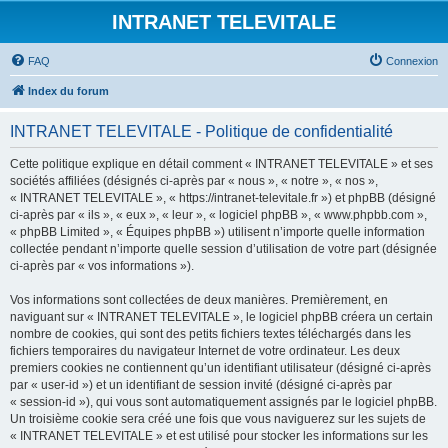
INTRANET TELEVITALE
FAQ
Connexion
Index du forum
INTRANET TELEVITALE - Politique de confidentialité
Cette politique explique en détail comment « INTRANET TELEVITALE » et ses
sociétés affiliées (désignés ci-après par « nous », « notre », « nos »,
« INTRANET TELEVITALE », « https://intranet-televitale.fr ») et phpBB (désigné
ci-après par « ils », « eux », « leur », « logiciel phpBB », « www.phpbb.com »,
« phpBB Limited », « Équipes phpBB ») utilisent n’importe quelle information
collectée pendant n’importe quelle session d’utilisation de votre part (désignée
ci-après par « vos informations »).
Vos informations sont collectées de deux manières. Premièrement, en
naviguant sur « INTRANET TELEVITALE », le logiciel phpBB créera un certain
nombre de cookies, qui sont des petits fichiers textes téléchargés dans les
fichiers temporaires du navigateur Internet de votre ordinateur. Les deux
premiers cookies ne contiennent qu’un identifiant utilisateur (désigné ci-après
par « user-id ») et un identifiant de session invité (désigné ci-après par
« session-id »), qui vous sont automatiquement assignés par le logiciel phpBB.
Un troisième cookie sera créé une fois que vous naviguerez sur les sujets de
« INTRANET TELEVITALE » et est utilisé pour stocker les informations sur les