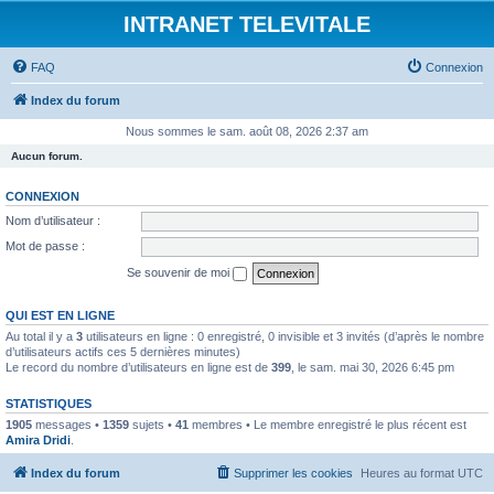
INTRANET TELEVITALE
FAQ
Connexion
Index du forum
Nous sommes le sam. août 08, 2026 2:37 am
Aucun forum.
CONNEXION
Nom d’utilisateur :
Mot de passe :
Se souvenir de moi
QUI EST EN LIGNE
Au total il y a
3
utilisateurs en ligne : 0 enregistré, 0 invisible et 3 invités (d’après le nombre
d’utilisateurs actifs ces 5 dernières minutes)
Le record du nombre d’utilisateurs en ligne est de
399
, le sam. mai 30, 2026 6:45 pm
STATISTIQUES
1905
messages •
1359
sujets •
41
membres • Le membre enregistré le plus récent est
Amira Dridi
.
Index du forum
Supprimer les cookies
Heures au format
UTC