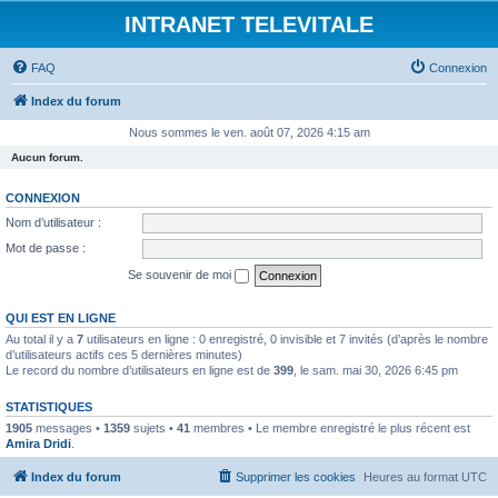
INTRANET TELEVITALE
FAQ
Connexion
Index du forum
Nous sommes le ven. août 07, 2026 4:15 am
Aucun forum.
CONNEXION
Nom d’utilisateur :
Mot de passe :
Se souvenir de moi
QUI EST EN LIGNE
Au total il y a
7
utilisateurs en ligne : 0 enregistré, 0 invisible et 7 invités (d’après le nombre
d’utilisateurs actifs ces 5 dernières minutes)
Le record du nombre d’utilisateurs en ligne est de
399
, le sam. mai 30, 2026 6:45 pm
STATISTIQUES
1905
messages •
1359
sujets •
41
membres • Le membre enregistré le plus récent est
Amira Dridi
.
Index du forum
Supprimer les cookies
Heures au format
UTC