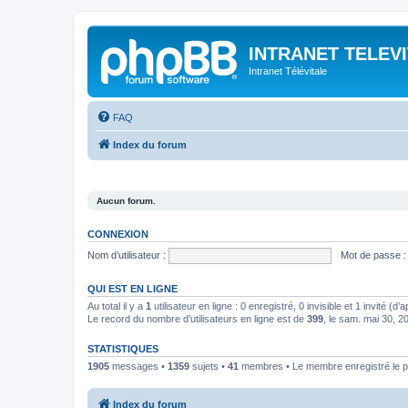
INTRANET TELEV
Intranet Télévitale
FAQ
Index du forum
Aucun forum.
CONNEXION
Nom d’utilisateur :
Mot de passe :
QUI EST EN LIGNE
Au total il y a
1
utilisateur en ligne : 0 enregistré, 0 invisible et 1 invité (
Le record du nombre d’utilisateurs en ligne est de
399
, le sam. mai 30, 
STATISTIQUES
1905
messages •
1359
sujets •
41
membres • Le membre enregistré le p
Index du forum