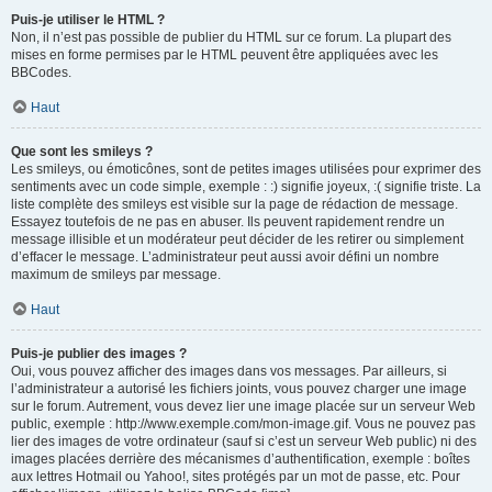
Puis-je utiliser le HTML ?
Non, il n’est pas possible de publier du HTML sur ce forum. La plupart des
mises en forme permises par le HTML peuvent être appliquées avec les
BBCodes.
Haut
Que sont les smileys ?
Les smileys, ou émoticônes, sont de petites images utilisées pour exprimer des
sentiments avec un code simple, exemple : :) signifie joyeux, :( signifie triste. La
liste complète des smileys est visible sur la page de rédaction de message.
Essayez toutefois de ne pas en abuser. Ils peuvent rapidement rendre un
message illisible et un modérateur peut décider de les retirer ou simplement
d’effacer le message. L’administrateur peut aussi avoir défini un nombre
maximum de smileys par message.
Haut
Puis-je publier des images ?
Oui, vous pouvez afficher des images dans vos messages. Par ailleurs, si
l’administrateur a autorisé les fichiers joints, vous pouvez charger une image
sur le forum. Autrement, vous devez lier une image placée sur un serveur Web
public, exemple : http://www.exemple.com/mon-image.gif. Vous ne pouvez pas
lier des images de votre ordinateur (sauf si c’est un serveur Web public) ni des
images placées derrière des mécanismes d’authentification, exemple : boîtes
aux lettres Hotmail ou Yahoo!, sites protégés par un mot de passe, etc. Pour