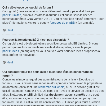
Qui a développé ce logiciel de forum ?
Ce logiciel (dans sa version non modifiée) est développé et distribué par
phpBB Limited
, qui en a les droits d’auteur. Il est publié sous la licence
publique générale GNU version 2 (GPL-2.0) et peut être diffusé librement. Pour
plus d’informations, visitez la page «
À propos de phpBB
» (en anglais).
Haut
Pourquoi la fonctionnalité X n’est pas disponible ?
Ce logiciel a été développé et mis sous licence par phpBB Limited. Si vous
pensez qu’une fonctionnalité nécessite d’être ajoutée, visitez la page
phpBB Ideas
(en anglais) où vous pouvez voter pour des idées proposées ou
en suggérer de nouvelles.
Haut
Qui contacter pour les abus ou les questions légales concernant ce
forum ?
Contactez n’importe lequel des administrateurs de la liste « L’équipe du
forum ». Si vous restez sans réponse alors prenez contact avec le propriétaire
du domaine (en faisant une
recherche sur whois
) ou si un service gratuit est
utilisé (exemple : Yahoo!, Free, f2s.com, etc.), avec le service de gestion ou des
abus. Notez que phpBB Limited
n’a absolument aucun contrôle
et ne peut
être, en aucun cas, tenu pour responsable sur
comment
,
où
ou
par qui
ce
forum est utilisé. Il est inutile de contacter phpBB Limited pour toute question