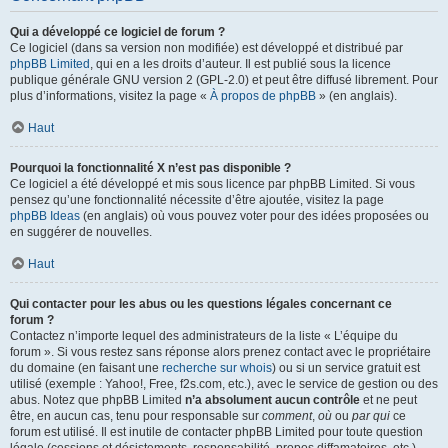
Qui a développé ce logiciel de forum ?
Ce logiciel (dans sa version non modifiée) est développé et distribué par
phpBB Limited
, qui en a les droits d’auteur. Il est publié sous la licence
publique générale GNU version 2 (GPL-2.0) et peut être diffusé librement. Pour
plus d’informations, visitez la page «
À propos de phpBB
» (en anglais).
Haut
Pourquoi la fonctionnalité X n’est pas disponible ?
Ce logiciel a été développé et mis sous licence par phpBB Limited. Si vous
pensez qu’une fonctionnalité nécessite d’être ajoutée, visitez la page
phpBB Ideas
(en anglais) où vous pouvez voter pour des idées proposées ou
en suggérer de nouvelles.
Haut
Qui contacter pour les abus ou les questions légales concernant ce
forum ?
Contactez n’importe lequel des administrateurs de la liste « L’équipe du
forum ». Si vous restez sans réponse alors prenez contact avec le propriétaire
du domaine (en faisant une
recherche sur whois
) ou si un service gratuit est
utilisé (exemple : Yahoo!, Free, f2s.com, etc.), avec le service de gestion ou des
abus. Notez que phpBB Limited
n’a absolument aucun contrôle
et ne peut
être, en aucun cas, tenu pour responsable sur
comment
,
où
ou
par qui
ce
forum est utilisé. Il est inutile de contacter phpBB Limited pour toute question