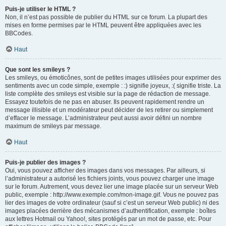
Puis-je utiliser le HTML ?
Non, il n’est pas possible de publier du HTML sur ce forum. La plupart des
mises en forme permises par le HTML peuvent être appliquées avec les
BBCodes.
Haut
Que sont les smileys ?
Les smileys, ou émoticônes, sont de petites images utilisées pour exprimer des
sentiments avec un code simple, exemple : :) signifie joyeux, :( signifie triste. La
liste complète des smileys est visible sur la page de rédaction de message.
Essayez toutefois de ne pas en abuser. Ils peuvent rapidement rendre un
message illisible et un modérateur peut décider de les retirer ou simplement
d’effacer le message. L’administrateur peut aussi avoir défini un nombre
maximum de smileys par message.
Haut
Puis-je publier des images ?
Oui, vous pouvez afficher des images dans vos messages. Par ailleurs, si
l’administrateur a autorisé les fichiers joints, vous pouvez charger une image
sur le forum. Autrement, vous devez lier une image placée sur un serveur Web
public, exemple : http://www.exemple.com/mon-image.gif. Vous ne pouvez pas
lier des images de votre ordinateur (sauf si c’est un serveur Web public) ni des
images placées derrière des mécanismes d’authentification, exemple : boîtes
aux lettres Hotmail ou Yahoo!, sites protégés par un mot de passe, etc. Pour