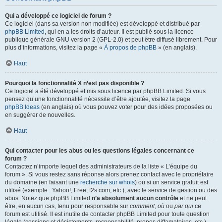
Qui a développé ce logiciel de forum ?
Ce logiciel (dans sa version non modifiée) est développé et distribué par
phpBB Limited
, qui en a les droits d’auteur. Il est publié sous la licence
publique générale GNU version 2 (GPL-2.0) et peut être diffusé librement. Pour
plus d’informations, visitez la page «
À propos de phpBB
» (en anglais).
Haut
Pourquoi la fonctionnalité X n’est pas disponible ?
Ce logiciel a été développé et mis sous licence par phpBB Limited. Si vous
pensez qu’une fonctionnalité nécessite d’être ajoutée, visitez la page
phpBB Ideas
(en anglais) où vous pouvez voter pour des idées proposées ou
en suggérer de nouvelles.
Haut
Qui contacter pour les abus ou les questions légales concernant ce
forum ?
Contactez n’importe lequel des administrateurs de la liste « L’équipe du
forum ». Si vous restez sans réponse alors prenez contact avec le propriétaire
du domaine (en faisant une
recherche sur whois
) ou si un service gratuit est
utilisé (exemple : Yahoo!, Free, f2s.com, etc.), avec le service de gestion ou des
abus. Notez que phpBB Limited
n’a absolument aucun contrôle
et ne peut
être, en aucun cas, tenu pour responsable sur
comment
,
où
ou
par qui
ce
forum est utilisé. Il est inutile de contacter phpBB Limited pour toute question