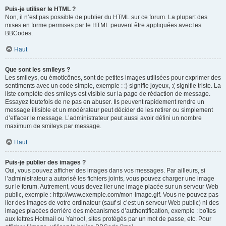
Puis-je utiliser le HTML ?
Non, il n’est pas possible de publier du HTML sur ce forum. La plupart des
mises en forme permises par le HTML peuvent être appliquées avec les
BBCodes.
Haut
Que sont les smileys ?
Les smileys, ou émoticônes, sont de petites images utilisées pour exprimer des
sentiments avec un code simple, exemple : :) signifie joyeux, :( signifie triste. La
liste complète des smileys est visible sur la page de rédaction de message.
Essayez toutefois de ne pas en abuser. Ils peuvent rapidement rendre un
message illisible et un modérateur peut décider de les retirer ou simplement
d’effacer le message. L’administrateur peut aussi avoir défini un nombre
maximum de smileys par message.
Haut
Puis-je publier des images ?
Oui, vous pouvez afficher des images dans vos messages. Par ailleurs, si
l’administrateur a autorisé les fichiers joints, vous pouvez charger une image
sur le forum. Autrement, vous devez lier une image placée sur un serveur Web
public, exemple : http://www.exemple.com/mon-image.gif. Vous ne pouvez pas
lier des images de votre ordinateur (sauf si c’est un serveur Web public) ni des
images placées derrière des mécanismes d’authentification, exemple : boîtes
aux lettres Hotmail ou Yahoo!, sites protégés par un mot de passe, etc. Pour